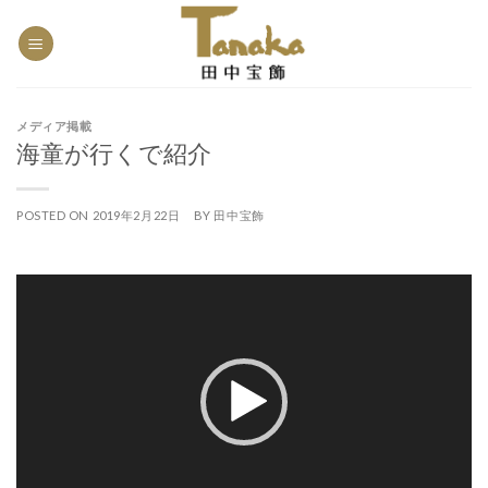
Skip
to
content
メディア掲載
海童が行くで紹介
POSTED ON
2019年2月22日
BY
田中宝飾
動
画
プ
レ
ー
ヤ
ー