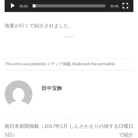
00:00
03:45
海童が行くで紹介されました。
This entry was posted in
メディア掲載
. Bookmark the
permalink
.
田中宝飾
南日本新聞掲載（2017年5月
しんさかえりの得する日曜日
5日）
で紹介